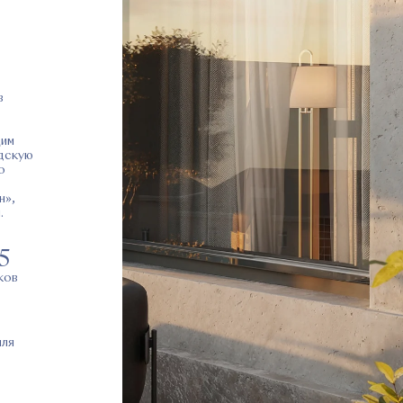
в
щим
одскую
о
н»,
.
5
ков
мля