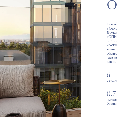
О
Новый
в Зам
Дома 
«СПИЧ
возне
моско
ткань
облик
голов
как н
6
секци
0.7
прива
биони