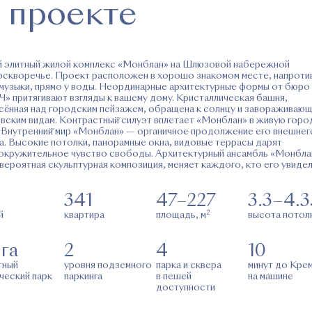
 проекте
 элитный жилой комплекс «Монблан» на Шлюзовой набережной
оскворечье. Проект расположен в хорошо знакомом месте, напроти
музыки, прямо у воды. Неординарные архитектурные формы от бюро
» притягивают взгляды к вашему дому. Кристаллическая башня,
сённая над городским пейзажем, обращена к солнцу и завораживаю
вским видам. Контрастный̆ силуэт вплетает «Монблан» в живую гор
. Внутренний̆ мир «Монблан» — органичное продолжение его внешнег
а. Высокие потолки, панорамные окна, видовые террасы дарят
окружительное чувство свободы. Архитектурный ансамбль «Монбла
евероятная скульптурная композиция, меняет каждого, кто его увидел
341
47–227
3.3–4.3
2
й
квартира
площадь, м
высота потол
 га
2
4
10
тный
уровня подземного
парка и сквера
минут до Кре
ческий парк
паркинга
в пешей
на машине
доступности